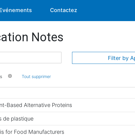
Evénements
Contactez
ation Notes
Filter by A
ds
highlight_off
Tout supprimer
nt-Based Alternative Proteins
s de plastique
is for Food Manufacturers