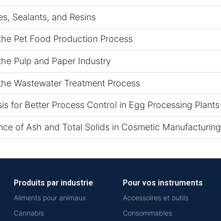
s, Sealants, and Resins
the Pet Food Production Process
the Pulp and Paper Industry
 the Wastewater Treatment Process
s for Better Process Control in Egg Processing Plants
ce of Ash and Total Solids in Cosmetic Manufacturing
Produits par industrie
Pour vos instruments
Aliments pour animaux
Accessoires et outils
Cannabis
Consommables