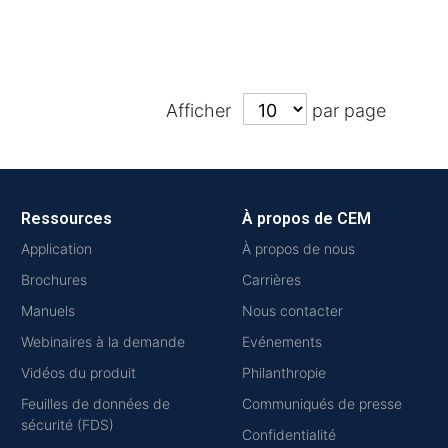
Afficher
par page
Ressources
À propos de CEM
Application
À propos de nous
Brochures
Carrières
Manuels
Nous contacter
Webinaires à la demande
Evénements
Vidéos du produit
Philanthropie
Feuilles de données de
Communiqués de presse
sécurité (FDS)
Confidentialité