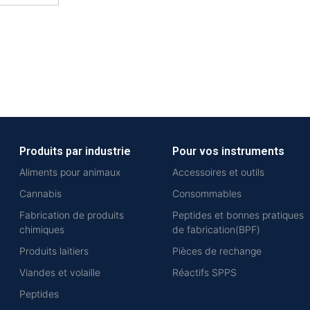
Produits par industrie
Pour vos instruments
Aliments pour animaux
Accessoires et outils
Cannabis
Consommables
Fabrication de produits
Peptides et bonnes pratiques
chimiques
de fabrication(BPF)
Produits laitiers
Pièces de rechange
Viandes et volaille
Réactifs SPPS
Peptides