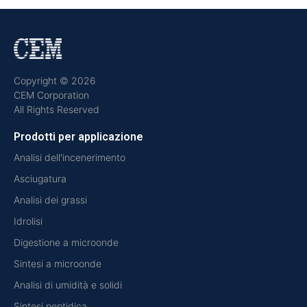
Copyright © 2026
CEM Corporation
All Rights Reserved
Prodotti per applicazione
Analisi dell'incenerimento
Asciugatura
Analisi dei grassi
Idrolisi
Digestione a microonde
Sintesi a microonde
Analisi di umidità e solidi
Sintesi peptidica