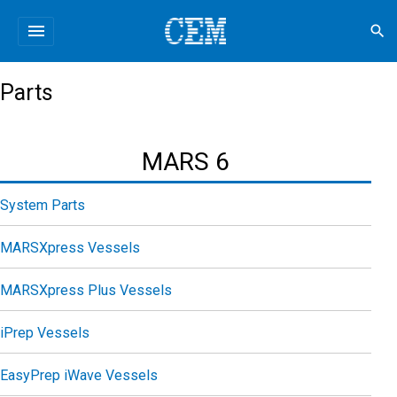
menu
search
Parts
MARS 6
System Parts
MARSXpress Vessels
MARSXpress Plus Vessels
iPrep Vessels
EasyPrep iWave Vessels