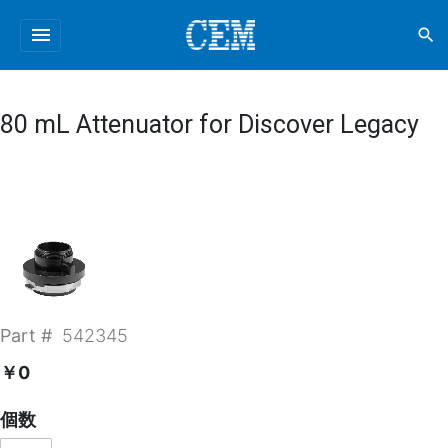
menu
search
80 mL Attenuator for Discover Legacy
Part #
542345
￥0
個数