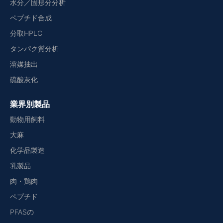
水分／固形分分析
ペプチド合成
分取HPLC
タンパク質分析
溶媒抽出
硫酸灰化
業界別製品
動物用飼料
大麻
化学品製造
乳製品
肉・鶏肉
ペプチド
PFASの