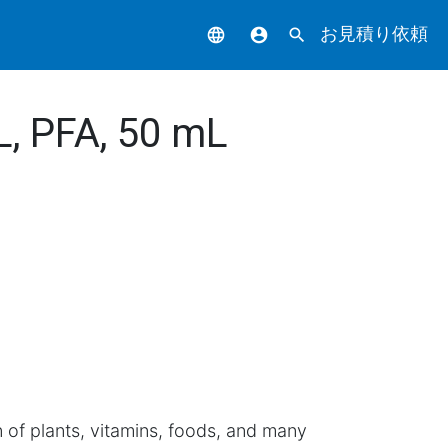
お見積り依頼
language
account_circle
search
L, PFA, 50 mL
n of plants, vitamins, foods, and many