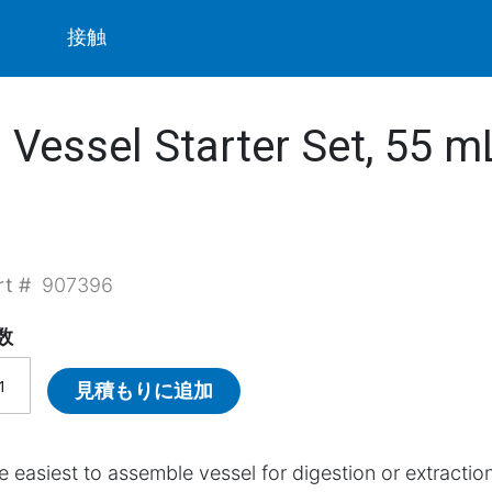
ト
接触
essel Starter Set, 55 m
rt #
907396
数
見積もりに追加
e easiest to assemble vessel for digestion or extractio