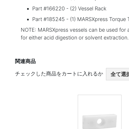
Part #166220 - (2) Vessel Rack
Part #185245 - (1) MARSXpress Torque 
NOTE: MARSXpress vessels can be used for acid
for either acid digestion or solvent extraction.
関連商品
チェックした商品をカートに入れるか
全て選