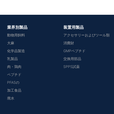
業界別製品
装置用製品
動物用飼料
アクセサリーおよびツール類
大麻
消費財
化学品製造
GMPペプチド
乳製品
交換用部品
肉・鶏肉
SPPS試薬
ペプチド
PFASの
加工食品
廃水