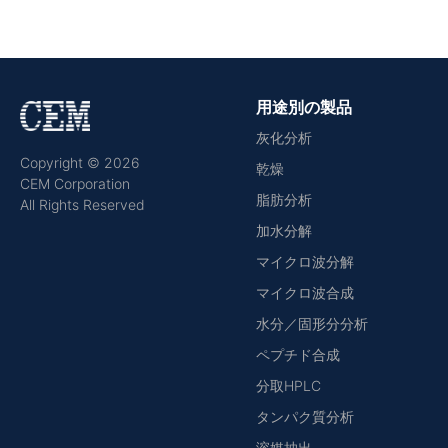
用途別の製品
灰化分析
Copyright © 2026
乾燥
CEM Corporation
脂肪分析
All Rights Reserved
加水分解
マイクロ波分解
マイクロ波合成
水分／固形分分析
ペプチド合成
分取HPLC
タンパク質分析
溶媒抽出