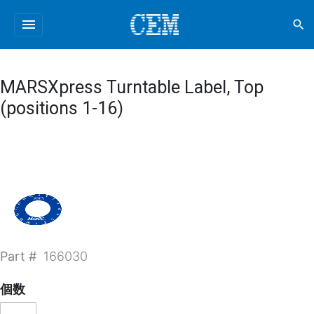
menu
search
MARSXpress Turntable Label, Top
(positions 1-16)
Part #
166030
個数