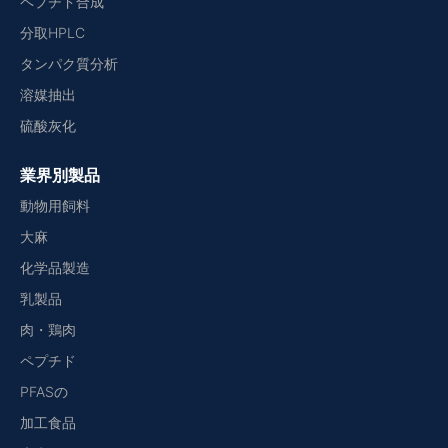
ペプチド合成
分取HPLC
タンパク質分析
溶媒抽出
硫酸灰化
業界別製品
動物用飼料
大麻
化学品製造
乳製品
肉・鶏肉
ペプチド
PFASの
加工食品