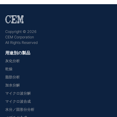
Copyright © 2026
CEM Corporation
All Rights Reserved
用途別の製品
灰化分析
乾燥
脂肪分析
加水分解
マイクロ波分解
マイクロ波合成
水分／固形分分析