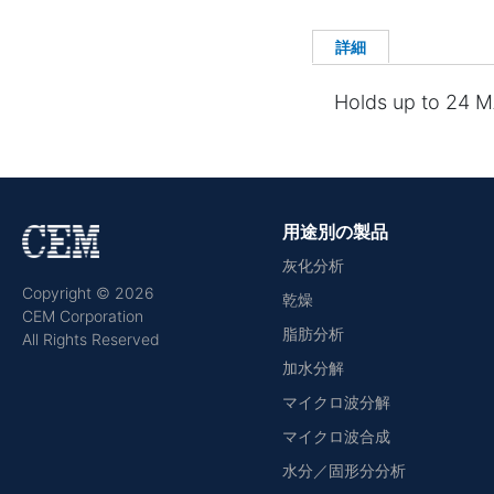
詳細
Holds up to 24 M
用途別の製品
灰化分析
Copyright © 2026
乾燥
CEM Corporation
脂肪分析
All Rights Reserved
加水分解
マイクロ波分解
マイクロ波合成
水分／固形分分析