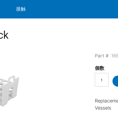
ト
接触
ck
Part #
16
個数
Replaceme
Vessels