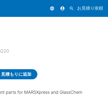
お見積り依頼
language
account_circle
search
6220
見積もりに追加
nt parts for MARSXpress and GlassChem