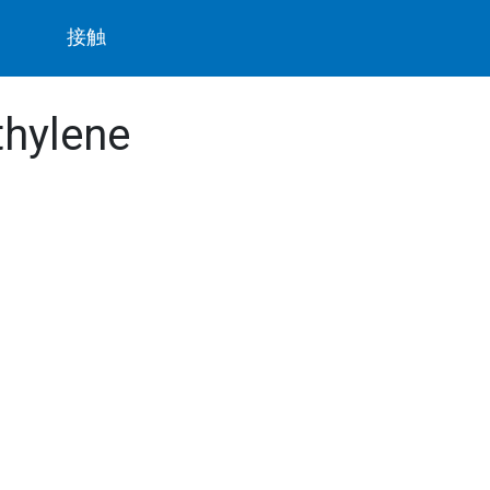
ト
接触
thylene