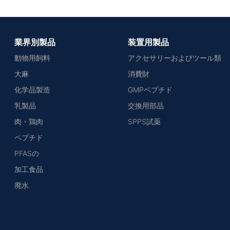
業界別製品
装置用製品
動物用飼料
アクセサリーおよびツール類
大麻
消費財
化学品製造
GMPペプチド
乳製品
交換用部品
肉・鶏肉
SPPS試薬
ペプチド
PFASの
加工食品
廃水