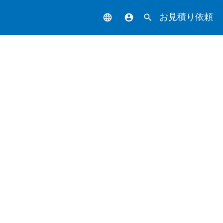
お見積り依頼
language
account_circle
search