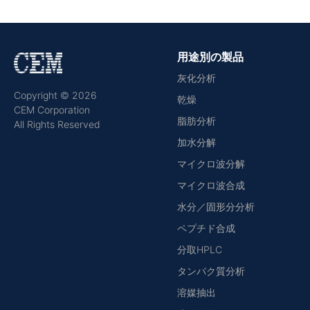
用途別の製品
灰化分析
Copyright © 2026
乾燥
CEM Corporation
脂肪分析
All Rights Reserved
加水分解
マイクロ波分解
マイクロ波合成
水分／固形分分析
ペプチド合成
分取HPLC
タンパク質分析
溶媒抽出