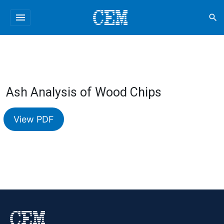
menu
search
Ash Analysis of Wood Chips
View PDF