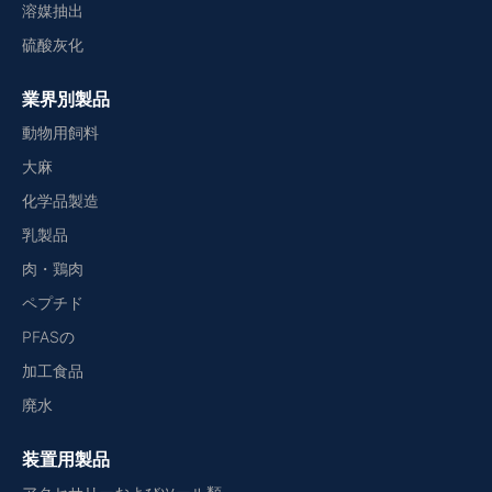
溶媒抽出
硫酸灰化
業界別製品
動物用飼料
大麻
化学品製造
乳製品
肉・鶏肉
ペプチド
PFASの
加工食品
廃水
装置用製品