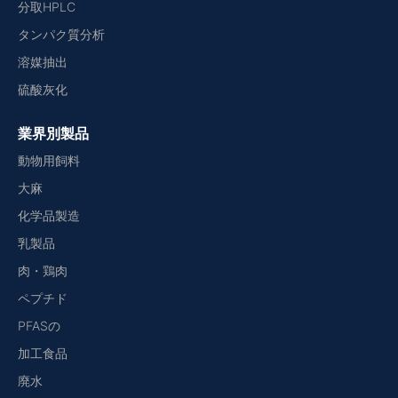
分取HPLC
タンパク質分析
溶媒抽出
硫酸灰化
業界別製品
動物用飼料
大麻
化学品製造
乳製品
肉・鶏肉
ペプチド
PFASの
加工食品
廃水