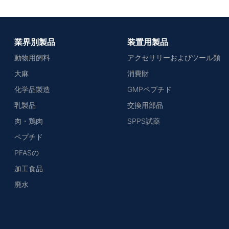
業界別製品
装置用製品
動物用飼料
アクセサリーおよびツール類
大麻
消費財
化学品製造
GMPペプチド
乳製品
交換用部品
肉・鶏肉
SPPS試薬
ペプチド
PFASの
加工食品
廃水