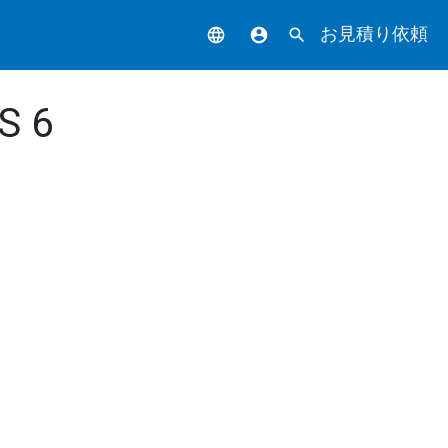
お見積り依頼
language
account_circle
search
S 6