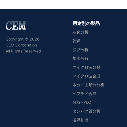
用途別の製品
灰化分析
Copyright © 2026
乾燥
CEM Corporation
脂肪分析
All Rights Reserved
加水分解
マイクロ波分解
マイクロ波合成
水分／固形分分析
ペプチド合成
分取HPLC
タンパク質分析
溶媒抽出