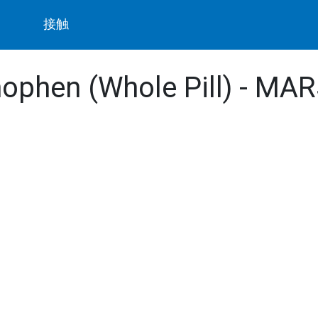
ト
接触
ophen (Whole Pill) - MAR