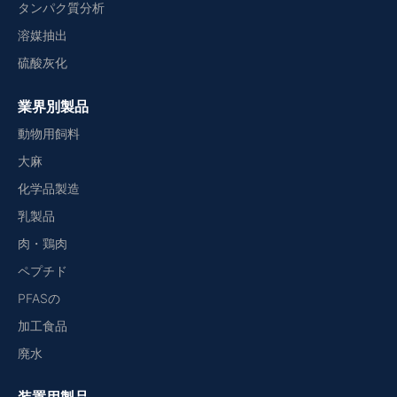
タンパク質分析
溶媒抽出
硫酸灰化
業界別製品
動物用飼料
大麻
化学品製造
乳製品
肉・鶏肉
ペプチド
PFASの
加工食品
廃水