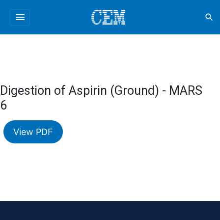
menu
search
Digestion of Aspirin (Ground) - MARS
6
View PDF