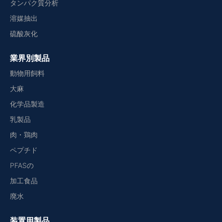
タンパク質分析
溶媒抽出
硫酸灰化
業界別製品
動物用飼料
大麻
化学品製造
乳製品
肉・鶏肉
ペプチド
PFASの
加工食品
廃水
装置用製品