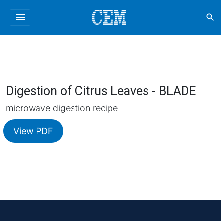
menu
search
Digestion of Citrus Leaves - BLADE
microwave digestion recipe
View PDF