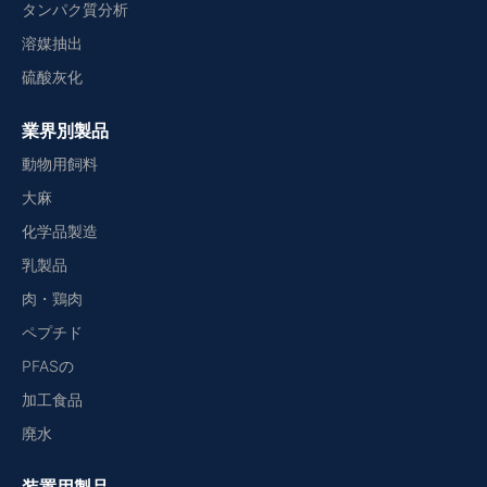
タンパク質分析
溶媒抽出
硫酸灰化
業界別製品
動物用飼料
大麻
化学品製造
乳製品
肉・鶏肉
ペプチド
PFASの
加工食品
廃水