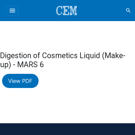
menu
search
Digestion of Cosmetics Liquid (Make-
up) - MARS 6
View PDF