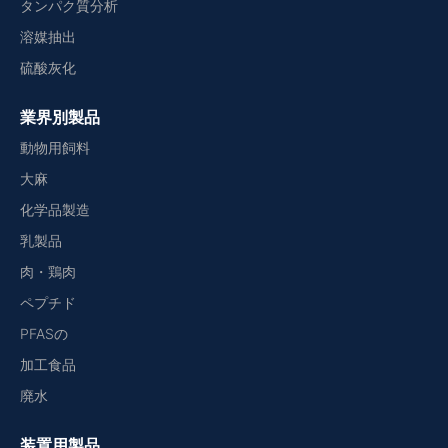
タンパク質分析
溶媒抽出
硫酸灰化
業界別製品
動物用飼料
大麻
化学品製造
乳製品
肉・鶏肉
ペプチド
PFASの
加工食品
廃水
装置用製品