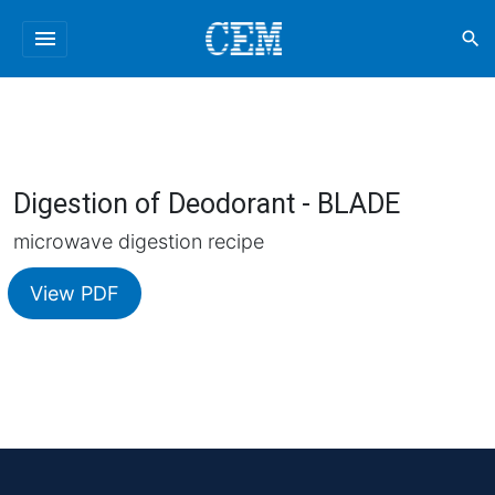
menu
search
Digestion of Deodorant - BLADE
microwave digestion recipe
View PDF