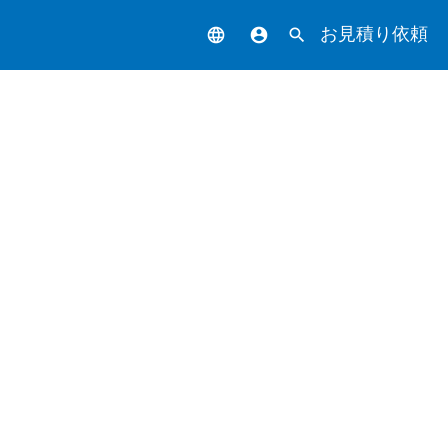
お見積り依頼
language
account_circle
search