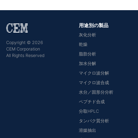
用途別の製品
灰化分析
Copyright © 2026
乾燥
CEM Corporation
脂肪分析
All Rights Reserved
加水分解
マイクロ波分解
マイクロ波合成
水分／固形分分析
ペプチド合成
分取HPLC
タンパク質分析
溶媒抽出