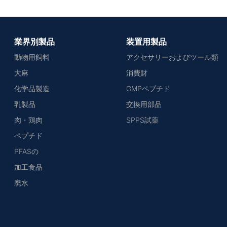
業界別製品
装置用製品
動物用飼料
アクセサリーおよびツール類
大麻
消費財
化学品製造
GMPペプチド
乳製品
交換用部品
肉・鶏肉
SPPS試薬
ペプチド
PFASの
加工食品
廃水