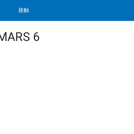
ト
接触
- MARS 6