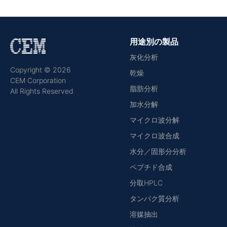
用途別の製品
灰化分析
Copyright © 2026
乾燥
CEM Corporation
脂肪分析
All Rights Reserved
加水分解
マイクロ波分解
マイクロ波合成
水分／固形分分析
ペプチド合成
分取HPLC
タンパク質分析
溶媒抽出