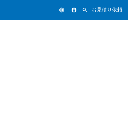
お見積り依頼
language
account_circle
search