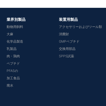
業界別製品
装置用製品
動物用飼料
アクセサリーおよびツール類
大麻
消費財
化学品製造
GMPペプチド
乳製品
交換用部品
肉・鶏肉
SPPS試薬
ペプチド
PFASの
加工食品
廃水