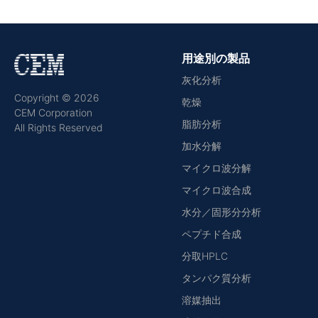
用途別の製品
灰化分析
Copyright © 2026
乾燥
CEM Corporation
脂肪分析
All Rights Reserved
加水分解
マイクロ波分解
マイクロ波合成
水分／固形分分析
ペプチド合成
分取HPLC
タンパク質分析
溶媒抽出