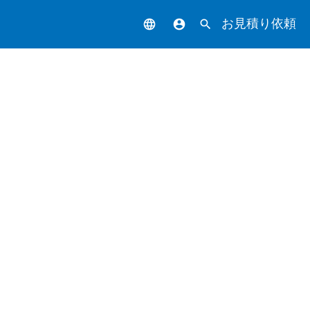
お見積り依頼
language
account_circle
search