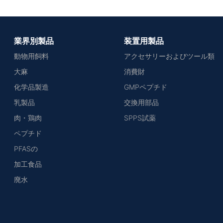
業界別製品
装置用製品
動物用飼料
アクセサリーおよびツール類
大麻
消費財
化学品製造
GMPペプチド
乳製品
交換用部品
肉・鶏肉
SPPS試薬
ペプチド
PFASの
加工食品
廃水