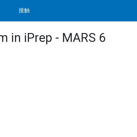
ト
接触
m in iPrep - MARS 6