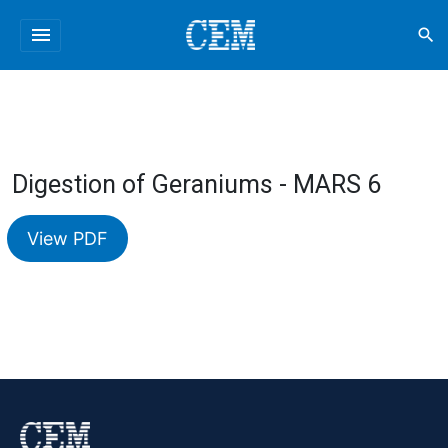
menu
search
Digestion of Geraniums - MARS 6
View PDF