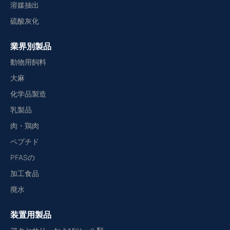
溶媒抽出
硫酸灰化
業界別製品
動物用飼料
大麻
化学品製造
乳製品
肉・鶏肉
ペプチド
PFASの
加工食品
廃水
装置用製品