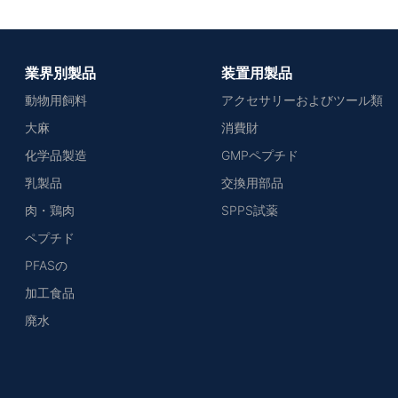
業界別製品
装置用製品
動物用飼料
アクセサリーおよびツール類
大麻
消費財
化学品製造
GMPペプチド
乳製品
交換用部品
肉・鶏肉
SPPS試薬
ペプチド
PFASの
加工食品
廃水