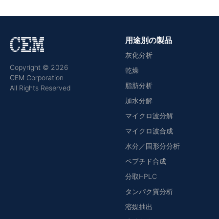
用途別の製品
灰化分析
Copyright © 2026
乾燥
CEM Corporation
脂肪分析
All Rights Reserved
加水分解
マイクロ波分解
マイクロ波合成
水分／固形分分析
ペプチド合成
分取HPLC
タンパク質分析
溶媒抽出