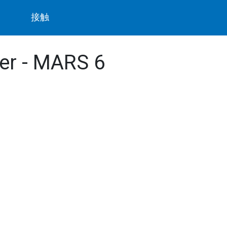
ト
接触
ber - MARS 6