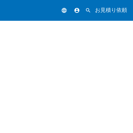
お見積り依頼
language
account_circle
search