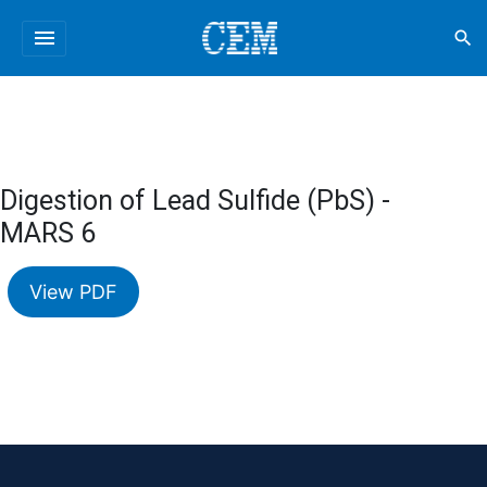
menu
search
Digestion of Lead Sulfide (PbS) -
MARS 6
View PDF