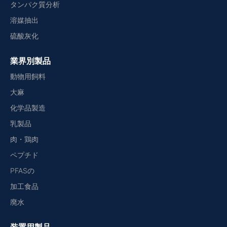
タンパク質分析
溶媒抽出
硫酸灰化
業界別製品
動物用飼料
大麻
化学品製造
乳製品
肉・鶏肉
ペプチド
PFASの
加工食品
廃水