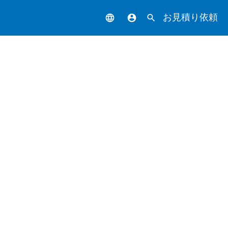
お見積り依頼
language
account_circle
search