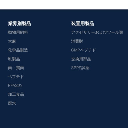
業界別製品
装置用製品
動物用飼料
アクセサリーおよびツール類
大麻
消費財
化学品製造
GMPペプチド
乳製品
交換用部品
肉・鶏肉
SPPS試薬
ペプチド
PFASの
加工食品
廃水