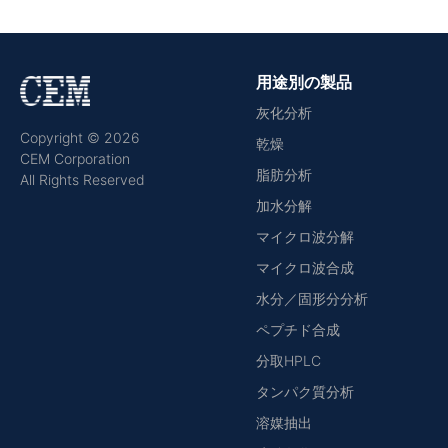
用途別の製品
灰化分析
Copyright © 2026
乾燥
CEM Corporation
脂肪分析
All Rights Reserved
加水分解
マイクロ波分解
マイクロ波合成
水分／固形分分析
ペプチド合成
分取HPLC
タンパク質分析
溶媒抽出