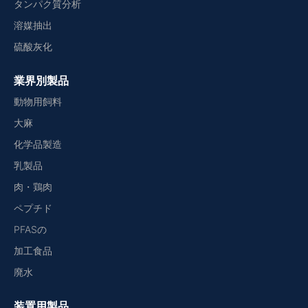
タンパク質分析
溶媒抽出
硫酸灰化
業界別製品
動物用飼料
大麻
化学品製造
乳製品
肉・鶏肉
ペプチド
PFASの
加工食品
廃水
装置用製品