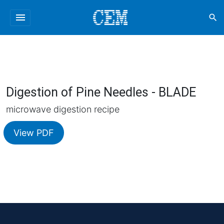
menu
search
Digestion of Pine Needles - BLADE
microwave digestion recipe
View PDF