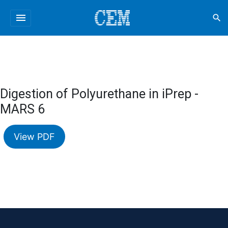
menu
search
Digestion of Polyurethane in iPrep -
MARS 6
View PDF