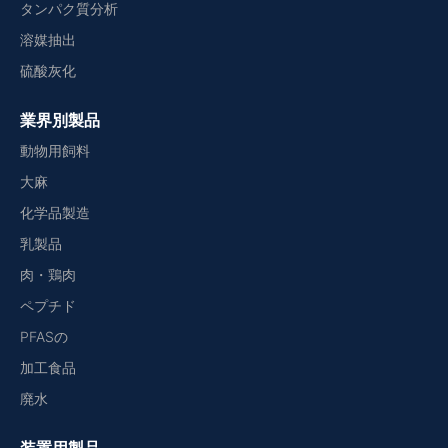
タンパク質分析
溶媒抽出
硫酸灰化
業界別製品
動物用飼料
大麻
化学品製造
乳製品
肉・鶏肉
ペプチド
PFASの
加工食品
廃水