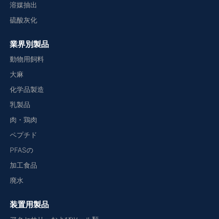
溶媒抽出
硫酸灰化
業界別製品
動物用飼料
大麻
化学品製造
乳製品
肉・鶏肉
ペプチド
PFASの
加工食品
廃水
装置用製品