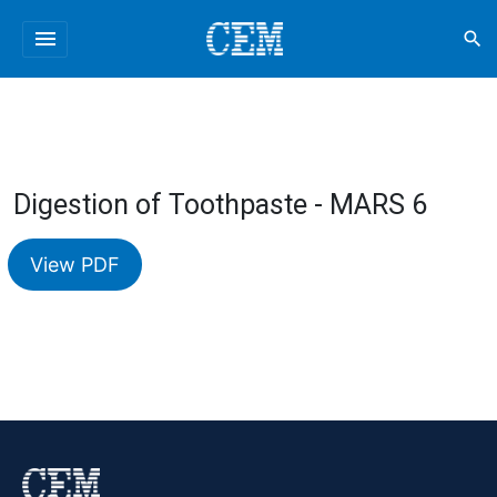
menu
search
Digestion of Toothpaste - MARS 6
View PDF