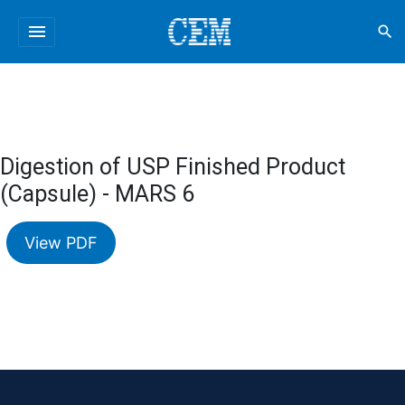
menu
search
Digestion of USP Finished Product
(Capsule) - MARS 6
View PDF