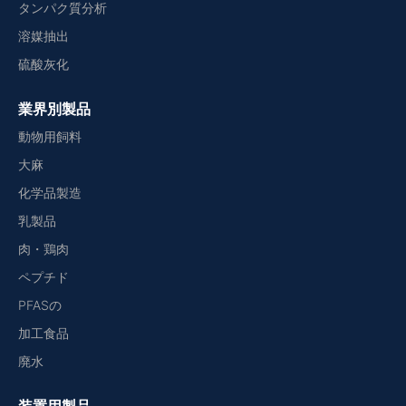
タンパク質分析
溶媒抽出
硫酸灰化
業界別製品
動物用飼料
大麻
化学品製造
乳製品
肉・鶏肉
ペプチド
PFASの
加工食品
廃水