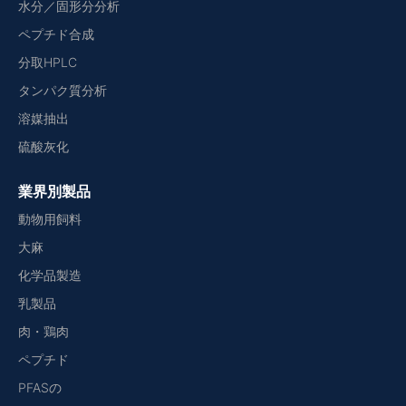
水分／固形分分析
ペプチド合成
分取HPLC
タンパク質分析
溶媒抽出
硫酸灰化
業界別製品
動物用飼料
大麻
化学品製造
乳製品
肉・鶏肉
ペプチド
PFASの