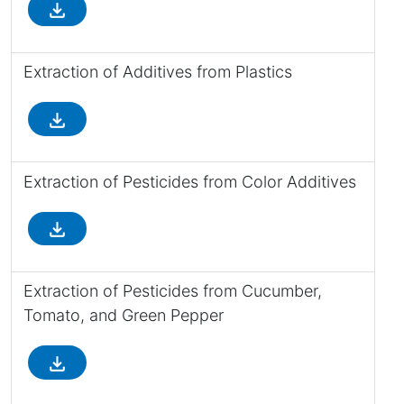
file_download
Extraction of Additives from Plastics
file_download
Extraction of Pesticides from Color Additives
file_download
Extraction of Pesticides from Cucumber,
Tomato, and Green Pepper
file_download