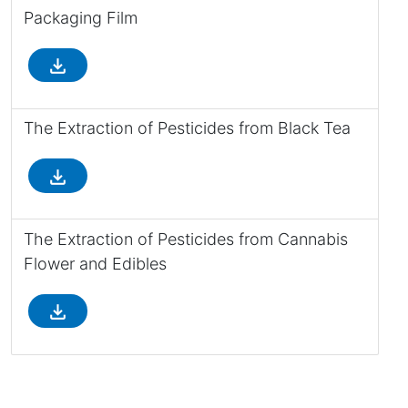
Packaging Film
file_download
The Extraction of Pesticides from Black Tea
file_download
The Extraction of Pesticides from Cannabis
Flower and Edibles
file_download