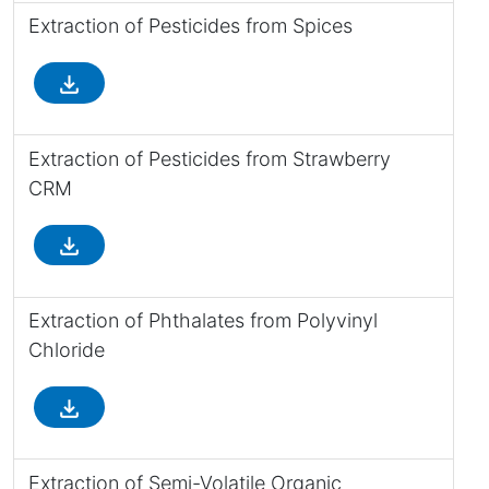
Extraction of Pesticides from Spices
file_download
Extraction of Pesticides from Strawberry
CRM
file_download
Extraction of Phthalates from Polyvinyl
Chloride
file_download
Extraction of Semi-Volatile Organic