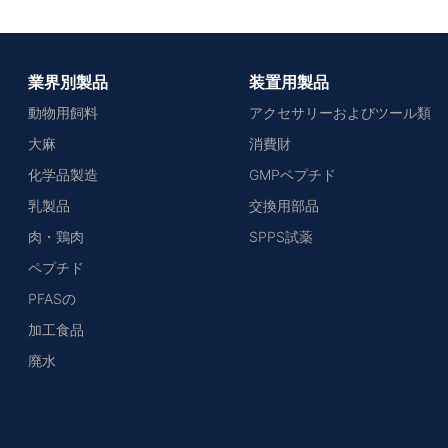
業界別製品
装置用製品
動物用飼料
アクセサリーおよびツール類
大麻
消費財
化学品製造
GMPペプチド
乳製品
交換用部品
肉・鶏肉
SPPS試薬
ペプチド
PFASの
加工食品
廃水