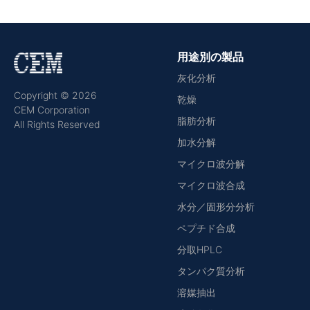
用途別の製品
灰化分析
Copyright © 2026
乾燥
CEM Corporation
脂肪分析
All Rights Reserved
加水分解
マイクロ波分解
マイクロ波合成
水分／固形分分析
ペプチド合成
分取HPLC
タンパク質分析
溶媒抽出