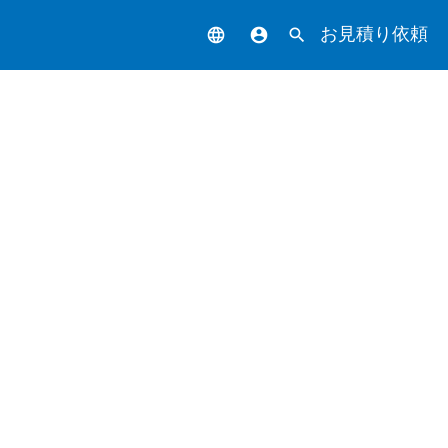
お見積り依頼
language
account_circle
search