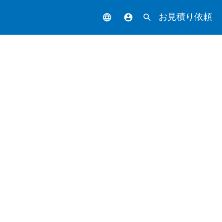
お見積り依頼
language
account_circle
search