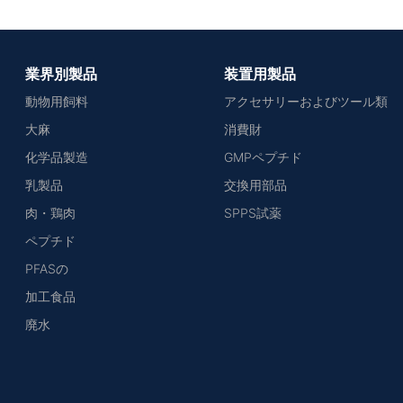
業界別製品
装置用製品
動物用飼料
アクセサリーおよびツール類
大麻
消費財
化学品製造
GMPペプチド
乳製品
交換用部品
肉・鶏肉
SPPS試薬
ペプチド
PFASの
加工食品
廃水