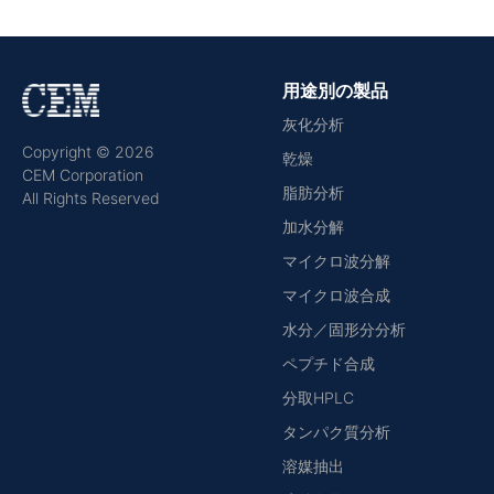
用途別の製品
灰化分析
Copyright © 2026
乾燥
CEM Corporation
脂肪分析
All Rights Reserved
加水分解
マイクロ波分解
マイクロ波合成
水分／固形分分析
ペプチド合成
分取HPLC
タンパク質分析
溶媒抽出