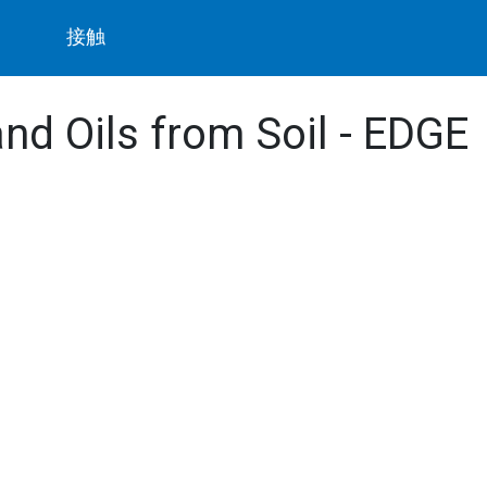
ト
接触
and Oils from Soil - EDGE