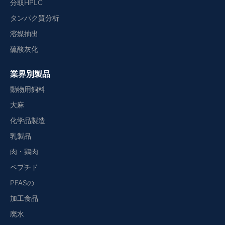
分取HPLC
タンパク質分析
溶媒抽出
硫酸灰化
業界別製品
動物用飼料
大麻
化学品製造
乳製品
肉・鶏肉
ペプチド
PFASの
加工食品
廃水