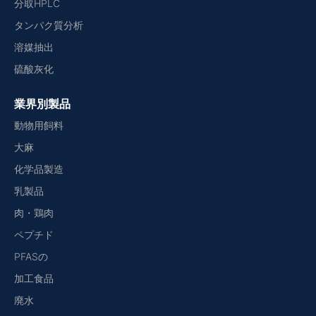
分取HPLC
タンパク質分析
溶媒抽出
硫酸灰化
業界別製品
動物用飼料
大麻
化学品製造
乳製品
肉・鶏肉
ペプチド
PFASの
加工食品
廃水