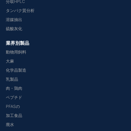
分取HPLC
タンパク質分析
溶媒抽出
硫酸灰化
業界別製品
動物用飼料
大麻
化学品製造
乳製品
肉・鶏肉
ペプチド
PFASの
加工食品
廃水