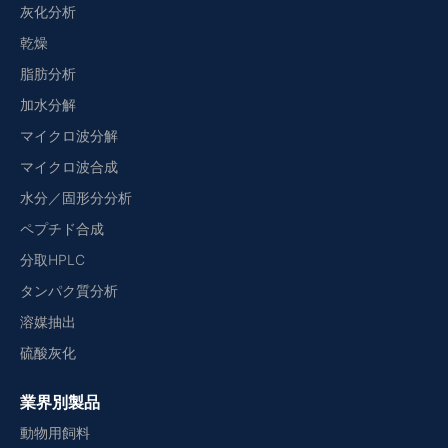
灰化分析
乾燥
脂肪分析
加水分解
マイクロ波分解
マイクロ波合成
水分／固形分分析
ペプチド合成
分取HPLC
タンパク質分析
溶媒抽出
硫酸灰化
業界別製品
動物用飼料