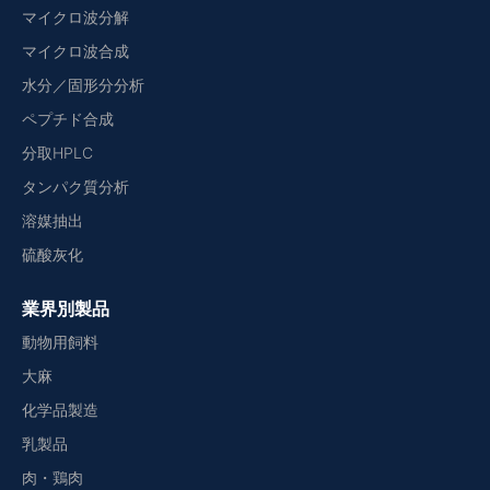
マイクロ波分解
マイクロ波合成
水分／固形分分析
ペプチド合成
分取HPLC
タンパク質分析
溶媒抽出
硫酸灰化
業界別製品
動物用飼料
大麻
化学品製造
乳製品
肉・鶏肉