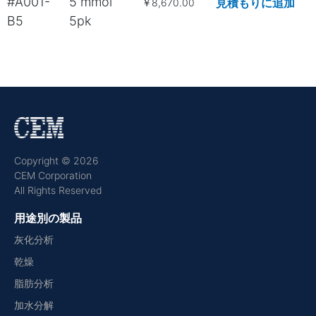
#A001-
5 mmol
見積もりに追加
￥8,670.00
B5
5pk
Copyright © 2026
CEM Corporation
All Rights Reserved
用途別の製品
灰化分析
乾燥
脂肪分析
加水分解