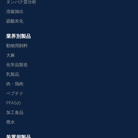
タンパク質分析
溶媒抽出
硫酸灰化
業界別製品
動物用飼料
大麻
化学品製造
乳製品
肉・鶏肉
ペプチド
PFASの
加工食品
廃水
装置用製品