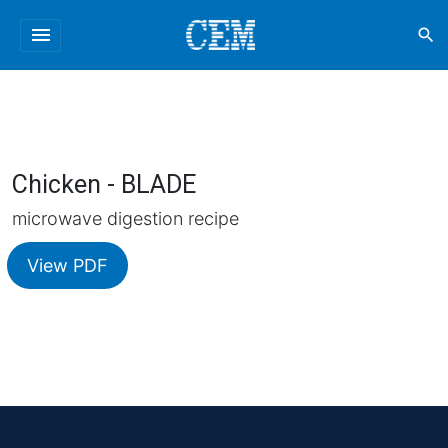
menu
search
Chicken - BLADE
microwave digestion recipe
View PDF