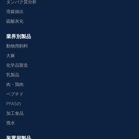
タンパク質分析
溶媒抽出
硫酸灰化
業界別製品
動物用飼料
大麻
化学品製造
乳製品
肉・鶏肉
ペプチド
PFASの
加工食品
廃水
装置用製品