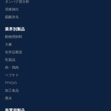
タンパク質分析
溶媒抽出
硫酸灰化
業界別製品
動物用飼料
大麻
化学品製造
乳製品
肉・鶏肉
ペプチド
PFASの
加工食品
廃水
装置用製品