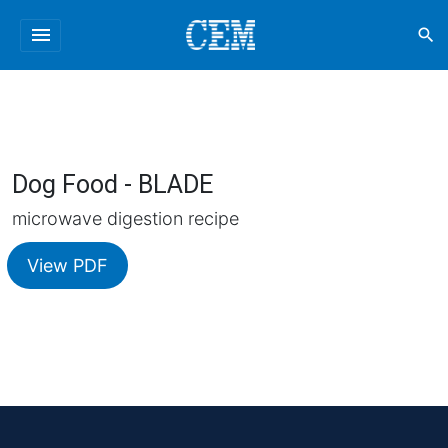
menu
search
Dog Food - BLADE
microwave digestion recipe
View PDF