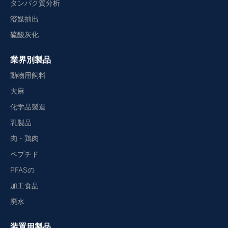
タンパク質分析
溶媒抽出
硫酸灰化
業界別製品
動物用飼料
大麻
化学品製造
乳製品
肉・鶏肉
ペプチド
PFASの
加工食品
廃水
装置用製品