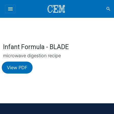
menu
search
Infant Formula - BLADE
microwave digestion recipe
View PDF