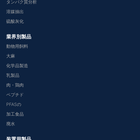
タンパク質分析
溶媒抽出
硫酸灰化
業界別製品
動物用飼料
大麻
化学品製造
乳製品
肉・鶏肉
ペプチド
PFASの
加工食品
廃水
装置用製品