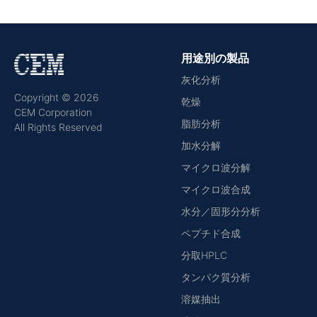
用途別の製品
灰化分析
Copyright © 2026
乾燥
CEM Corporation
脂肪分析
All Rights Reserved
加水分解
マイクロ波分解
マイクロ波合成
水分／固形分分析
ペプチド合成
分取HPLC
タンパク質分析
溶媒抽出