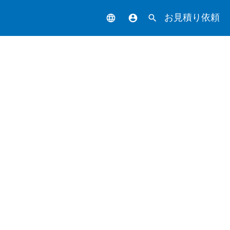
お見積り依頼
language
account_circle
search