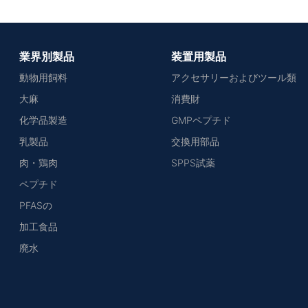
業界別製品
装置用製品
動物用飼料
アクセサリーおよびツール類
大麻
消費財
化学品製造
GMPペプチド
乳製品
交換用部品
肉・鶏肉
SPPS試薬
ペプチド
PFASの
加工食品
廃水