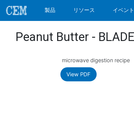
製品
リソース
イベン
Peanut Butter - BLAD
microwave digestion recipe
View PDF