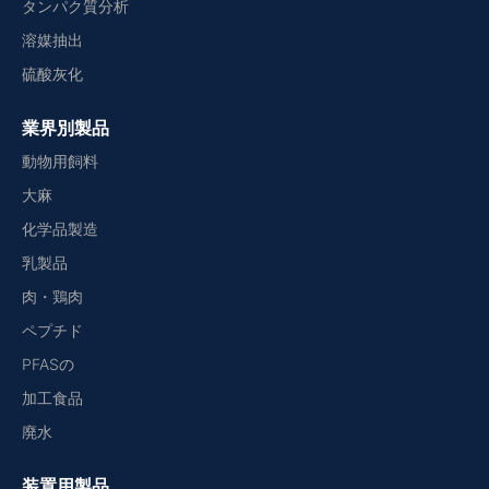
タンパク質分析
溶媒抽出
硫酸灰化
業界別製品
動物用飼料
大麻
化学品製造
乳製品
肉・鶏肉
ペプチド
PFASの
加工食品
廃水
装置用製品