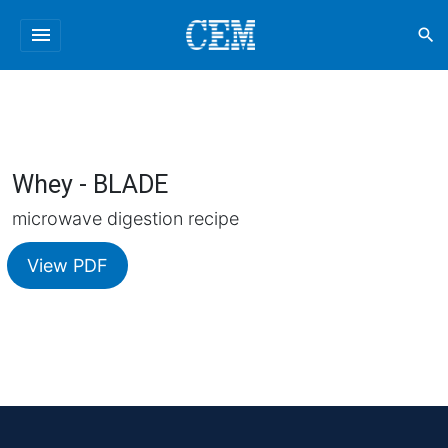
menu
search
Whey - BLADE
microwave digestion recipe
View PDF