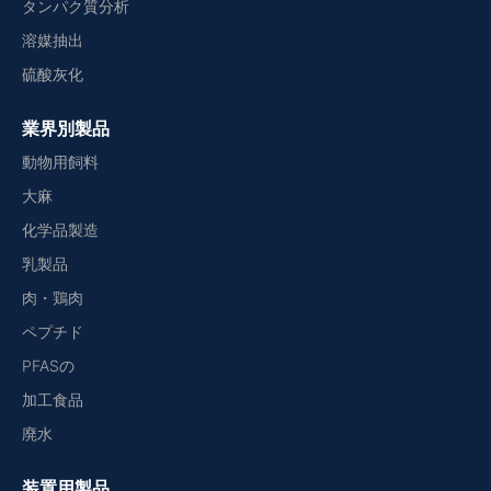
タンパク質分析
溶媒抽出
硫酸灰化
業界別製品
動物用飼料
大麻
化学品製造
乳製品
肉・鶏肉
ペプチド
PFASの
加工食品
廃水
装置用製品