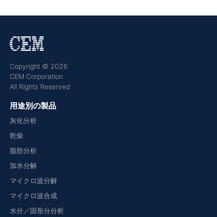
Copyright © 2026
CEM Corporation
All Rights Reserved
用途別の製品
灰化分析
乾燥
脂肪分析
加水分解
マイクロ波分解
マイクロ波合成
水分／固形分分析