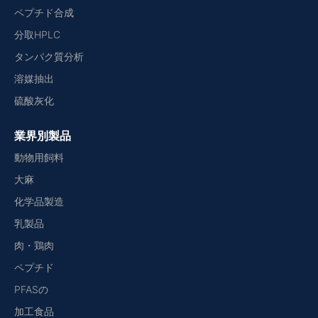
ペプチド合成
分取HPLC
タンパク質分析
溶媒抽出
硫酸灰化
業界別製品
動物用飼料
大麻
化学品製造
乳製品
肉・鶏肉
ペプチド
PFASの
加工食品