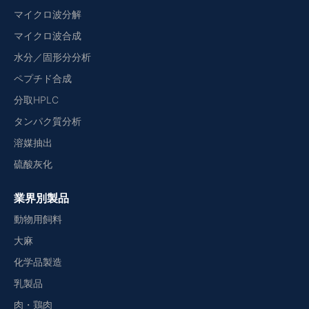
マイクロ波分解
マイクロ波合成
水分／固形分分析
ペプチド合成
分取HPLC
タンパク質分析
溶媒抽出
硫酸灰化
業界別製品
動物用飼料
大麻
化学品製造
乳製品
肉・鶏肉