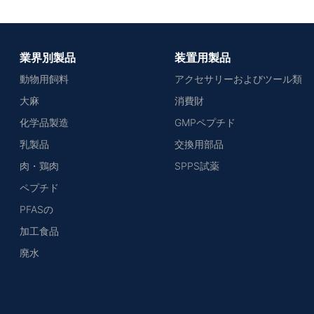
業界別製品
装置用製品
動物用飼料
アクセサリーおよびツール類
大麻
消費財
化学品製造
GMPペプチド
乳製品
交換用部品
肉・鶏肉
SPPS試薬
ペプチド
PFASの
加工食品
廃水