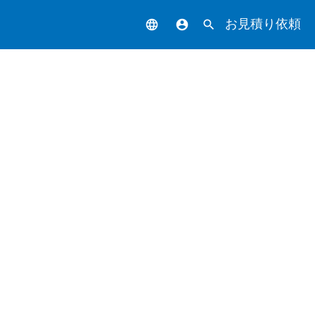
お見積り依頼
language
account_circle
search