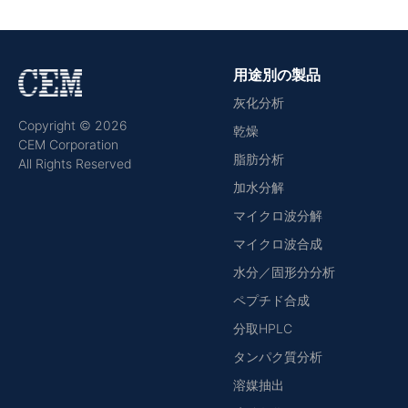
用途別の製品
灰化分析
Copyright © 2026
乾燥
CEM Corporation
脂肪分析
All Rights Reserved
加水分解
マイクロ波分解
マイクロ波合成
水分／固形分分析
ペプチド合成
分取HPLC
タンパク質分析
溶媒抽出