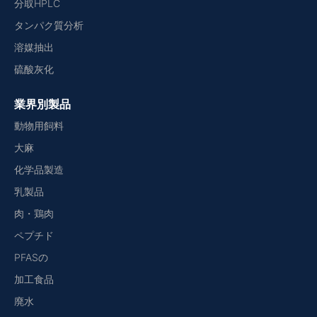
分取HPLC
タンパク質分析
溶媒抽出
硫酸灰化
業界別製品
動物用飼料
大麻
化学品製造
乳製品
肉・鶏肉
ペプチド
PFASの
加工食品
廃水