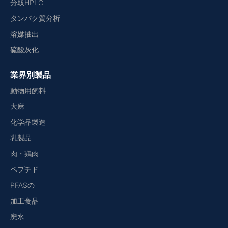
分取HPLC
タンパク質分析
溶媒抽出
硫酸灰化
業界別製品
動物用飼料
大麻
化学品製造
乳製品
肉・鶏肉
ペプチド
PFASの
加工食品
廃水