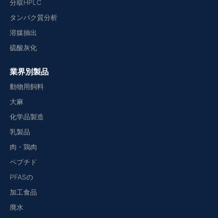
分取HPLC
タンパク質分析
溶媒抽出
硫酸灰化
業界別製品
動物用飼料
大麻
化学品製造
乳製品
肉・鶏肉
ペプチド
PFASの
加工食品
廃水