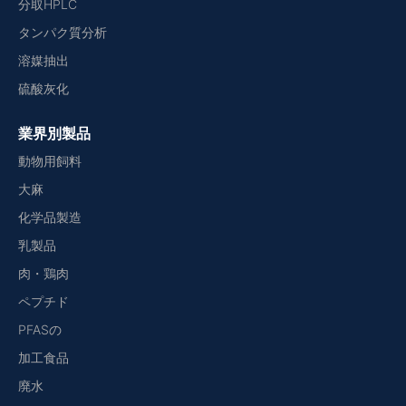
分取HPLC
タンパク質分析
溶媒抽出
硫酸灰化
業界別製品
動物用飼料
大麻
化学品製造
乳製品
肉・鶏肉
ペプチド
PFASの
加工食品
廃水